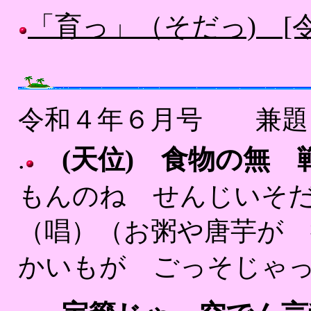
「育っ」（そだっ) [
令和４年６月号 兼
(天位) 食物の無
.
もんのね せんじいそ
（唱）（お粥や唐芋が 
かいもが ごっそじゃっ