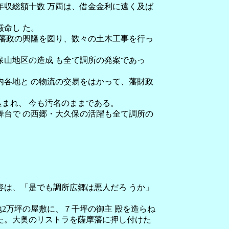
収総額十数 万両は、借金金利に遠く及ば
命し た。
藩政の興隆を図り、数々の土木工事を行っ
保山地区の造成 も全て調所の発案であっ
各地と の物流の交易をはかって、藩財政
まれ、 今も汚名のままである。
台で の西郷・大久保の活躍も全て調所の
容は、「是でも調所広郷は悪人だろ うか」
2万坪の屋敷に、７千坪の御主 殿を造らね
た。大奥のリストラを薩摩藩に押し付けた