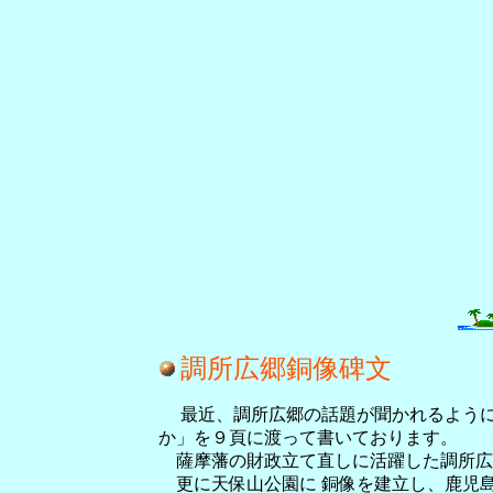
調所広郷銅像碑文
最近、調所広郷の話題が聞かれるようにな
か」を９頁に渡って書いております。
薩摩藩の財政立て直しに活躍した調所広
更に天保山公園に 銅像を建立し、鹿児