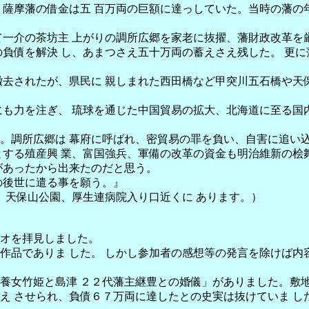
摩藩の借金は五 百万両の巨額に達っしていた。当時の藩の年
介の茶坊主 上がりの調所広郷を家老に抜擢、藩財政改革を厳
債を解決 し、あまつさえ五十万両の蓄えさえ残した。 更に
去されたが、県民に 親しまれた西田橋など甲突川五石橋や天
力を注ぎ、 琉球を通じた中国貿易の拡大、北海道に至る国内
調所広郷は 幕府に呼ばれ、密貿易の罪を負い、自害に追い込
る殖産興 業、富国強兵、軍備の改革の資金も明治維新の桧舞
があったから出来たのだと思う。
後世に遣る事を願う。』
、天保山公園、厚生連病院入り口近くに あります。）
オを拝見しました。
作品でありま した。 しかし参加者の感想等の発言を除けば内
女竹姫と島津 ２２代藩主継豊との婚儀」がありました。敷地
え させられ、負債６７万両に達したとの史実は抜けていま し