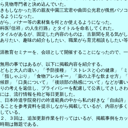
ら見物専門者と決め込んでいた。
きもしなかった筈の親友中園三宏君や曲田公光君が俄然パソコ
るようになった。
がら、バナー等の素材集を何とか使えるようになった。
科医｢信祥」の人生行路』とタイトルを命名してくれた。
タイルがあるが、固定した内容のものは、古新聞を見る気がし
ありたい、趣味の紹介もしたい、職業がら育児相談もしたい等
涯教育セミナーを、会頭として開催することになったので、一
無用の事ではあるが、以下に掲載内容を紹介する。
どもと大人の違い」「予防接種」「ストレスと心の健康」「ミ
「指しゃぶり」「食物アレルギー」「薬の上手な飲ませ方」「
候群」「口臭について」「後頭部の熱感について」などが書い
りの考えを返信し、プライバシーを配慮して公表してさしさわ
には、流行情報を殆ど毎日更新した。
、日本吟道学院発行の吟道範典の中から私の好きな「自由詩」
ることを参考資料を提示しながら掲載しているが、内容が多く
している。
２、３回は、追加更新作業を行ってはいるが、掲載事例をカッ
時期は難題である。