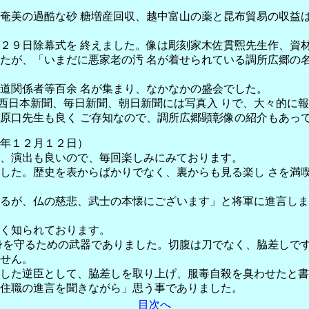
奄美の過酷な砂 糖増産回収、越中富山の薬と昆布貿易の収益
９日除幕式を 終えました。像は彫刻家木佐貫煕先生作、資材
が、「いまだに悪家老の汚 名が着せられている調所広郷の名
道関係者等百余 名が集まり、なかなかの盛会でした。
、西日本新聞、毎日新聞、朝日新聞には写真入 りで、大々的に
口先生も良く ご存知なので、調所広郷顕彰像の紹介もあって
年１２月１２日）
、演出も良いので、毎回楽しみにみております。
した。歴史を表からばかりでなく、裏からも見る楽し さを満
るが、仏の慈悲、武士の本懐にございます」と将軍に進言しま
く知られております。
身を守るための武器でありました。切腹は刀でなく、脇差しで
せん。
した逆臣として、脇差しを取り上げ、服毒自殺を臭わせたと書
住職の進言を聞きながら」思う事でありました。
目次へ