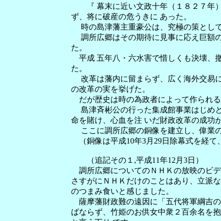
『 幕末に近い文政十年（１８２７年）薩
ず、将に破産の危うきに あった。
時の島津藩主重豪公は、究極の策として一
調所広郷はその期待に見事に応え巨額の負
た。
平成 五年八・六水害で惜しくも決壊、撤
た。
改革は藩内に留まらず、広く海外交易にも
の改革の実を挙げた。
だが歴史は時の為政者によって作られる。
島津斉彬公の行った集成館事業はじめとす
命を賭け、心血を注 いだ財政改革の成功
ここに調所広郷の銅像を建立し、偉業の
（銅像は平成10年3月29日除幕式を経て
（追記その１,平成11年12月3日）
調所広郷についてのＮＨＫの放映のビデ
さすがにＮＨＫだけのことはあり、立派な
のつまみ食いと感じました。
薩摩藩財政難の遠因に「五代将軍綱吉の養
ばならず、竹姫のお供女中衆２百余名を抱