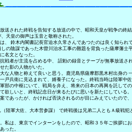
放送された終戦を告知する放送の中で、昭和天皇が戦争の終結
が、天皇の御声は玉音と敬称された。
は、 鈴木内閣書記長官迫水久常さんであつたのは良く知られ
潰しの陰謀であった木曽川治水工事の難題を背負った薩摩藩士平
に名文となった。
抗戦者が主流を占める中、 詔勅の録音とテープが無事放送さ
せた影の人物がいた。
大な人物と称えて良いと思う。鹿児島県薩摩郡黒木村出身の 一
一戸兵衛に見込まれて、婿養子になった。終戦当時は陸軍中佐
軍部の中枢にいて、戦局を弁え、将来の日本の再興を託しての
て欲しいと、終戦記念日が来るたびに思いを新たにしている。
案であったが、かければ否決されるのが目にみえていたので、
ん（陸軍大佐、大本営参謀） で終戦後は兄弟二人ともＡ級戦犯
。私は、東京でインターンをしたので、昭和３５年ご挨拶にお
あった。