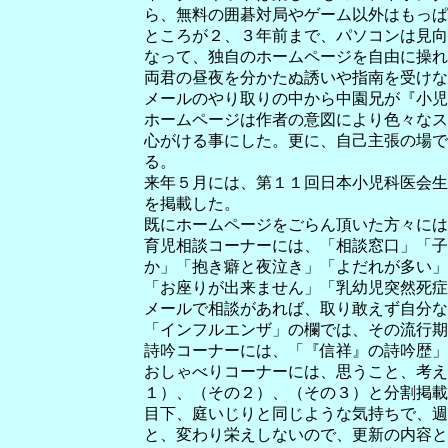
ら、無料の囲碁対局やゲーム以外はもっぱ
ところが２、３年前まで、パソコンは見向
なって、独自のホームページを自由に操れ
両君の昼夜を分かたぬ誘いや指南を受けな
メールのやり取りの中から中園兄が『小児
ホームページは作者の意図により色々なス
心がける事にした。更に、自己主張の場で
る。
来年５月には、第１１回日本小児科医会生
を掲載した。
既にホームページをごらん頂いた方々には
育児相談コーナーには、「相談窓口」「子
か」「抱き癖と夜泣き」「よだれが多い」
「お座りが出来ません」「乳幼児突然死症
メールで相談があれば、取り敢えず自分な
「インフルエンザ」の欄では、その流行期
詩吟コーナーには、「『信祥』の詩吟歴」
おしゃべりコーナーには、思うこと、考え
１）、（その２）、（その３）と分割掲載
目下、庭いじりと同じような気持ちで、週
と、変わり栄えしないので、更新の内容と