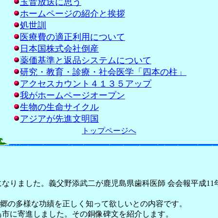
玉音放送に思う
ホームページの紹介と挨拶
処世訓
医療費の適正利用について
日本国株式会社倒産
薬価基準と返品システムについて
研究・教育・診療・社会医学「四本の柱」
アクセスカウント４１３５アップ
我がホームページオープン
生物の生命サイクル
アジアが先進文明国
トップページへ
りました。義父野添武二が鹿児島県歯科医師 会会報平成11
郷の多様な功績を正しく知って欲しいとの内容です。
島市に寄進しました。その銅像碑文を紹介します。