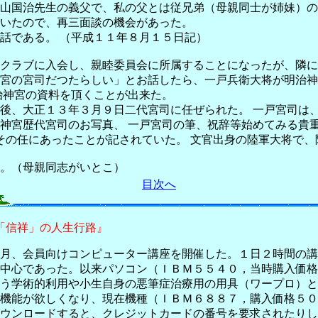
山国治先生の義父で、私の父とは従兄弟（母親同士が姉妹）の
いたので、再三面談の機会があった。
話である。 （平成１１年８月１５日記）
クラブに入会し、親睦委員会に所属することになったが、隣に松
宮の宮司だつたらしい」とお話したら、一戸兵衛大将が明治神
治神宮の資料を頂くことが出来た。
後、大正１３年３月９日二代宮司に任ぜられた。 一戸宮司は
神宮歴代宮司のお写真、 一戸宮司の筆、祝辞等始めてみる貴重
でその任にあったことが記されていた。 文官出身の陸軍大将で
。（母親同志がいとこ）
目次へ
「信祥」の人生行路』
月、会員向けコンピューター講座を開催した。１日２時間の講
中心であった。以来パソコン（ＩＢＭ５５４０，当時購入価格
う学術的利用や小生自身の悪筆症治療用の用具（ワープロ）と
機能が欲しくなり、現在機種（ＩＢＭ６８８７，購入価格５０
ウンロードすると、クレジットカードの番号を要求されたりし