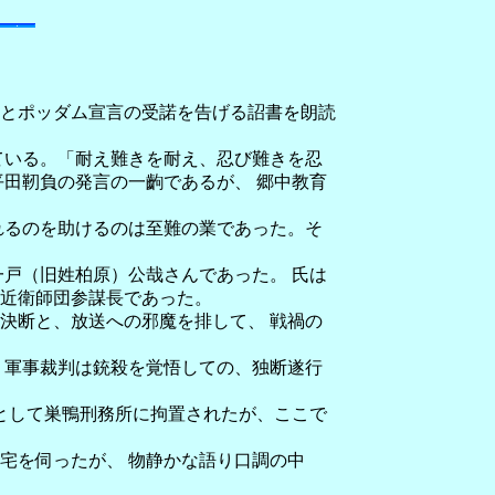
とポッダム宣言の受諾を告げる詔書を朗読
ている。「耐え難きを耐え、忍び難きを忍
田靭負の発言の一齣であるが、 郷中教育
れるのを助けるのは至難の業であった。そ
戸（旧姓柏原）公哉さんであった。 氏は
近衛師団参謀長であった。
決断と、放送への邪魔を排して、 戦禍の
 軍事裁判は銃殺を覚悟しての、独断遂行
として巣鴨刑務所に拘置されたが、ここで
宅を伺ったが、 物静かな語り口調の中