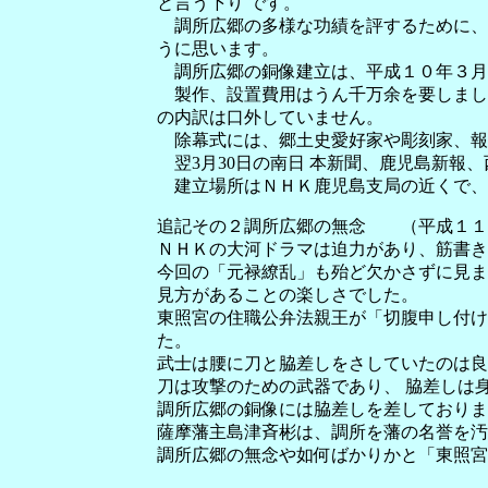
と言う下り です。
調所広郷の多様な功績を評するために、
うに思います。
調所広郷の銅像建立は、平成１０年３月２
製作、設置費用はうん千万余を要しました
の内訳は口外していません。
除幕式には、郷土史愛好家や彫刻家、報
翌3月30日の南日 本新聞、鹿児島新報
建立場所はＮＨＫ鹿児島支局の近くで、原
追記その２調所広郷の無念 （平成１１
ＮＨＫの大河ドラマは迫力があり、筋書き
今回の「元禄繚乱」も殆ど欠かさずに見ま
見方があることの楽しさでした。
東照宮の住職公弁法親王が「切腹申し付け
た。
武士は腰に刀と脇差しをさしていたのは良
刀は攻撃のための武器であり、 脇差しは
調所広郷の銅像には脇差しを差しておりま
薩摩藩主島津斉彬は、調所を藩の名誉を汚
調所広郷の無念や如何ばかりかと「東照宮