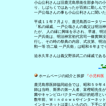
小山公利さんは旧鹿児島県衛生部参与の小
り、しばらくではあったが百姓に勤しんで
一戸公哉さんの事も小山公利さんに聞いた
平成１１年７月より、鹿児島西ロータリー
「私の縁戚、一戸公哉さんの義父は明治神
たが、 人の縁に興味を示され、早速、明
一戸兵衛は、明治神宮初代宮司一條實輝没
行し、その時の祭典の内容、式次第、明治
勲一等 功二級 一戸兵衛」は昭和６年ま
迫水久常さんは義父野添武二の縁戚である
ホームページの紹介と挨拶
『小児科医
鹿児島県医師協同組合では、昭和５９年４
師は当時、斯界の第一人者、富樫昭先生が
菌やキャンピロバクターの統計的処理とい
数年前、Ｗｉｎｄｏｗｓやインターネット
インターネットは楽しいものの、下手にダ