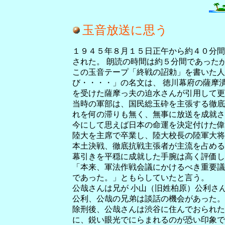
玉音放送に思う
１９４５年８月１５日正午から約４０分間
された。 朗読の時間は約５分間であった
この玉音テープ「終戦の詔勅」を書いた人
び・・・・」の名文は、 徳川幕府の薩摩
を受けた薩摩っ夫の迫水さんが引用して更
当時の軍部は、国民総玉砕を主張する徹底
れを何の滞りも無く、無事に放送を成就さ
今にして思えば日本の命運を決定付けた偉
陸大を主席で卒業し、陸大校長の陸軍大将
本土決戦、徹底抗戦主張者が主流を占める
幕引きを平穏に成就した手腕は高く評価し
「本来、軍法作戦会議にかけるべき重要議
であった。」ともらしていたと言う。
公哉さんは兄が 小山（旧姓柏原）公利さ
公利、公哉の兄弟は談話の機会があった。
除刑後、公哉さんは渋谷に住んでおられた
に、鋭い眼光でにらまれるのが恐い印象で