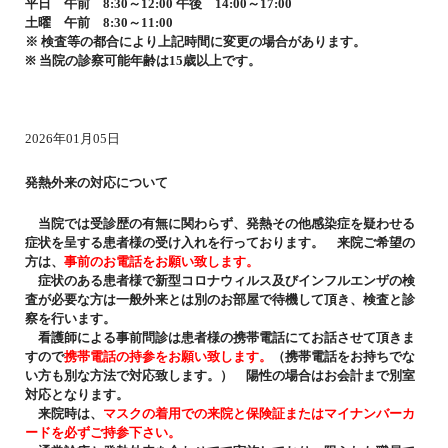
平日 午前 8:30～12:00 午後 14:00～17:00
土曜 午前 8:30～11:00
※ 検査等の都合により上記時間に変更の場合があります。
※ 当院の診察可能年齢は15歳以上です。
2026年01月05日
発熱外来の対応について
当院では受診歴の有無に関わらず、発熱その他感染症を疑わせる
症状を呈する患者様の受け入れを行っております。 来院ご希望の
方は、
事前のお電話をお願い致します。
症状のある患者様で新型コロナウィルス及びインフルエンザの検
査が必要な方は一般外来とは別のお部屋で待機して頂き、検査と診
察を行います。
看護師による事前問診は患者様の携帯電話にてお話させて頂きま
すので
携帯電話の持参をお願い致します。
（携帯電話をお持ちでな
い方も別な方法で対応致します。） 陽性の場合はお会計まで別室
対応となります。
来院時は、
マスクの着用での来院と保険証またはマイナンバーカ
ードを必ずご持参下さい。