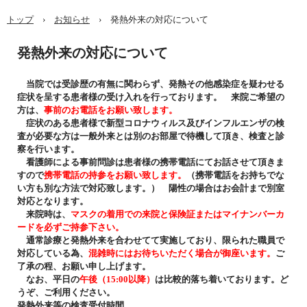
トップ
›
お知らせ
›
発熱外来の対応について
発熱外来の対応について
当院では受診歴の有無に関わらず、発熱その他感染症を疑わせる
症状を呈する患者様の受け入れを行っております。 来院ご希望の
方は、
事前のお電話をお願い致します。
症状のある患者様で新型コロナウィルス及びインフルエンザの検
査が必要な方は一般外来とは別のお部屋で待機して頂き、検査と診
察を行います。
看護師による事前問診は患者様の携帯電話にてお話させて頂きま
すので
携帯電話の持参をお願い致します。
（携帯電話をお持ちでな
い方も別な方法で対応致します。） 陽性の場合はお会計まで別室
対応となります。
来院時は、
マスクの着用での来院と保険証またはマイナンバーカ
ードを必ずご持参下さい。
通常診療と発熱外来を合わせてて実施しており、限られた職員で
対応している為、
混雑時にはお待ちいただく場合が御座います。
ご
了承の程、お願い申し上げます。
なお、平日の
午後（15:00以降）
は比較的落ち着いております。ど
うぞ、ご利用ください。
発熱外来等の検査受付時間