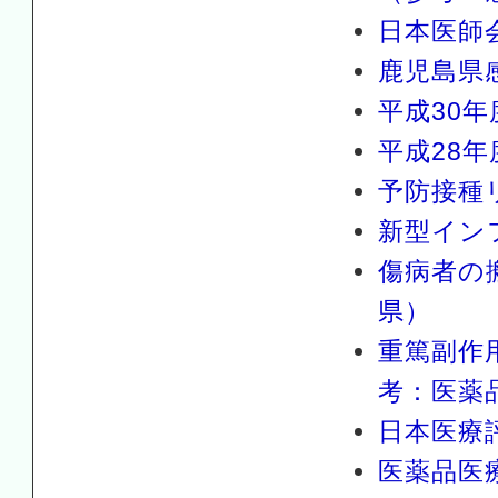
日本医師
鹿児島県
平成30
平成28
予防接種
新型イン
傷病者の
県）
重篤副作
考：医薬
日本医療
医薬品医