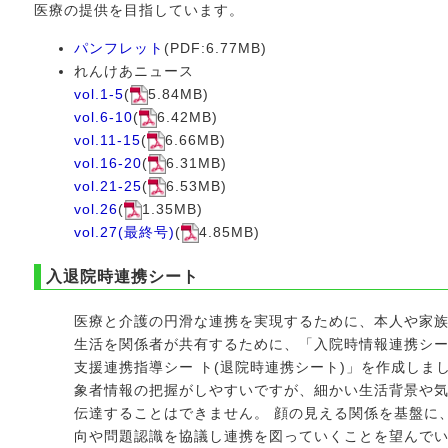
医療の提供を目指しています。
パンフレット
(PDF:6.77MB)
れんけあニュース
vol.1-5
(
5.84MB)
vol.6-10
(
6.42MB)
vol.11-15
(
6.66MB)
vol.16-20
(
6.31MB)
vol.21-25
(
6.53MB)
vol.26
(
1.35MB)
vol.27(最終号)
(
4.85MB)
入退院時連携シート
医療と介護の円滑な連携を実現するために、本人や家
生活を関係者が共有するために、「入院時情報連携シー
支援連携指導シー ト(退院時連携シート)」を作成しま
象者情報の把握がしやすいですが、細かい生活背景や
伝達することはできません。 顔の見える関係を基盤に
向や問題認識を協議し連携を図っていくことを望んで