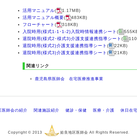
活用マニュアル
(
1.17MB)
活用マニュアル概要
(
483KB)
フローチャート
(
318KB)
入院時用(様式1-1･1-2)入院時情報連携シート
(
555K
退院時用(様式2･様式3)介護支援連携指導シート
(
110
退院時用(様式2)介護支援連携指導シート
(
22KB)
退院時用(様式3)介護支援連携指導シート
(
21KB)
関連リンク
鹿児島県医師会 在宅医療推進事業
区医師会の紹介
関連施設紹介
健診・保健
医療・介護
休日在
Copyright © 2013
姶良地区医師会 All Rights Reserved.