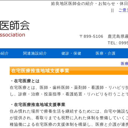
姶良地区医師会の紹介・お知らせ・休
||
ご意
〒899-5106 鹿児島
TEL: 099
の紹介
関連施設紹介
健診・保健
医療・介護
医
在宅医療推進地域支援事業
・在宅医療とは
在宅医療とは、医師・歯科医師・薬剤師・看護師・リハビリ
し、診療・治療・投薬指導・看護処置・リハビリを行うこと
・在宅医療推進地域支援事業
住み慣れた場所で療養生活を継続するためには、自宅や施設
が提供され、看取りまでも視野に入れた体制を整備していくこ
種協働による在宅医療の支援体制を構築し、医療と介護が連