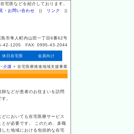
日在宅医などを紹介しております。
見・お問い合わせ
||
リンク
||
県霧島市隼人町内山田一丁目6番62号
5-42-1205 FAX: 0995-43-2044
休日在宅医
会員向け
療･介護
> 在宅医療推進地域支援事業
技師などが患者のお住まいを訪問
です。
などにおいても在宅医療サービス
とが必要です。 このため、多職
携した地域における包括的な在宅