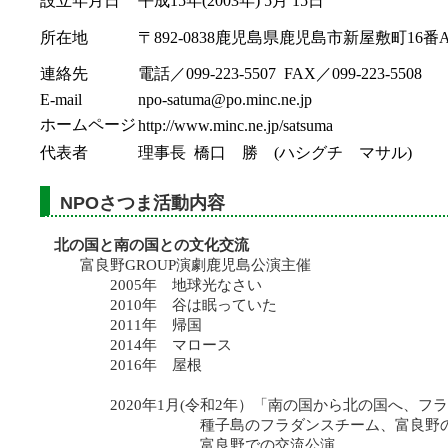
設立年月日
平成15年(2003年) 5月 15日
所在地
〒892-0838鹿児島県鹿児島市新屋敷町16番A
連絡先
電話／099-223-5507 FAX／099-223-5508
E-mail
npo-satuma@po.minc.ne.jp
ホームページ
http://www.minc.ne.jp/satsuma
代表者
理事長 橋口 勝 (ハシグチ マサル)
NPOさつま活動内容
北の国と南の国との文化交流
富良野GROUP演劇鹿児島公演主催
2005年 地球光なさい
2010年 谷は眠っていた
2011年 帰国
2014年 マロース
2016年 屋根
2020年1月(令和2年）「南の国から北の国へ、フラ
種子島のフラダンスチーム、富良野のフラ
富良野での交流公演