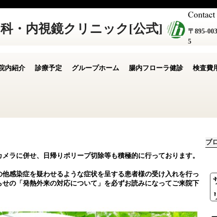
科・内視鏡クリニック[公式]
〒895-
5
院内紹介
診療予定
グループホーム
腸内フローラ健診
検査費
ブ
カメラに併せ、日帰りポリープ切除等も積極的に行っております。
の他感染症を疑わせるような症状を呈する患者様の受け入れを行っ
らせの「発熱外来の対応について」を必ずお読みになってご来院下