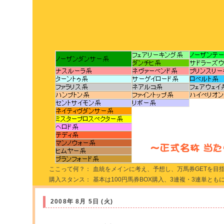
ここって何？：
血統をメインに考え、予想し、万馬券GETを目指
購入スタンス：
基本は100円馬券BOX購入、3連複・3連単とも
2008年 8月 5日 (火)